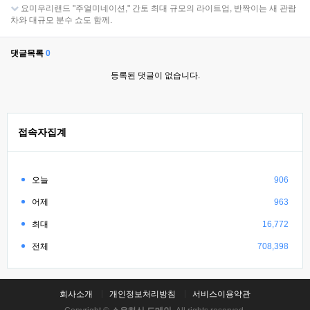
요미우리랜드 "주얼미네이션," 간토 최대 규모의 라이트업, 반짝이는 새 관람
차와 대규모 분수 쇼도 함께.
댓글목록
0
등록된 댓글이 없습니다.
접속자집계
오늘
906
어제
963
최대
16,772
전체
708,398
회사소개
개인정보처리방침
서비스이용약관