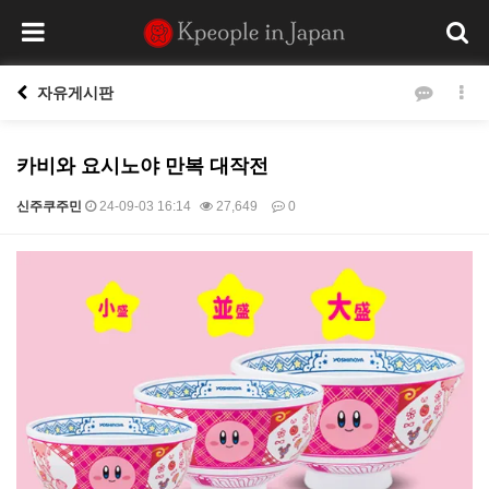
자유게시판
카비와 요시노야 만복 대작전
신주쿠주민
24-09-03 16:14
27,649
0
본문