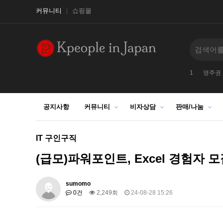
커뮤니티
쇼핑몰
1
영주권
공지사항
커뮤니티
비자상담
판매/나눔
IT 구인구직
(급모)파워포인트, Excel 경험자 
sumomo
0건
2,249회
24-08-28 15:26