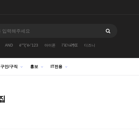
AND
ë””ì¦ˆë‹ˆ123
아이폰
ì˜ì£¼ê¶Œ
디즈니
구인/구직
홍보
IT전용
모집