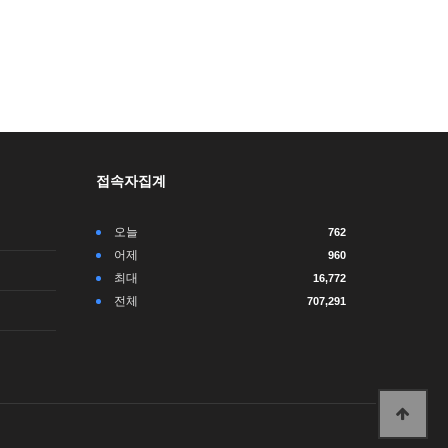
접속자집계
오늘
762
어제
960
최대
16,772
전체
707,291