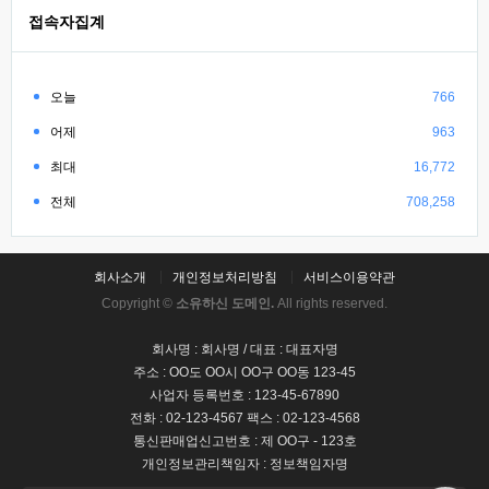
접속자집계
오늘
766
어제
963
최대
16,772
전체
708,258
회사소개
개인정보처리방침
서비스이용약관
Copyright ©
소유하신 도메인.
All rights reserved.
회사명 : 회사명 / 대표 : 대표자명
주소 : OO도 OO시 OO구 OO동 123-45
사업자 등록번호 : 123-45-67890
전화 : 02-123-4567 팩스 : 02-123-4568
통신판매업신고번호 : 제 OO구 - 123호
개인정보관리책임자 : 정보책임자명